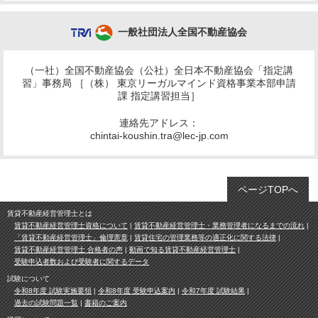
一般社団法人全国不動産協会
（一社）全国不動産協会（公社）全日本不動産協会「指定講
習」事務局 ［（株） 東京リーガルマインド資格事業本部申請
課 指定講習担当］
連絡先アドレス：
chintai-koushin.tra@lec-jp.com
ページTOPへ
賃貸不動産経営管理士とは
賃貸不動産経営管理士資格について
賃貸不動産経営管理士・業務管理者になるまでの流れ
「賃貸不動産経営管理士」倫理憲章
賃貸住宅の管理業務等の適正化に関する法律
賃貸不動産経営管理士 合格者の声
動画で知る賃貸不動産経営管理士
受験申込者数および受験者に関するデータ
試験について
令和8年度 試験実施要領
令和8年度 受験申込案内
令和7年度 試験結果
過去の試験問題一覧
書籍のご案内