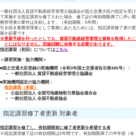
一般社団法人賃貸不動産経営管理士協議会が国土交通大臣の指定を受け
て実施する指定講習を修了された場合、修了証の有効期限満了に伴い業
務管理者の要件は失効します。（有効期限：5年間）
引き続き業務管理者として業務にあたるためには、指定講習修了者の更
新が必要です。
※更新手続を行ったとしても、賃貸不動産経営管理士資格を取得したこ
とにはなりません。別途試験に合格する必要があります。
指定講習（初回）については
こちら
＜講習実施・協力機関＞
■国土交通大臣登録の実施機関（令和3年国土交通省告示第486号）：
一般社団法人 賃貸不動産経営管理士協議会
■実施機関認定の協力機関：
指定講習（更新）
公益社団法人 全国宅地建物取引業協会連合会
一般社団法人 全国不動産協会
指定講習修了者更新 対象者
指定講習を修了し、有効期限前に修了者更新を希望する者
※指定講習修了証の有効期限は5年間です。有効期限満了の半年前（令