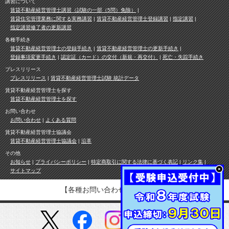
講習について
賃貸不動産経営管理士講習（試験の一部（5問）免除）
賃貸住宅管理業務に関する実務講習
賃貸不動産経営管理士登録講習
指定講習
指定講習修了者の更新講習
各種手続き
賃貸不動産経営管理士の登録手続き
賃貸不動産経営管理士の更新手続き
登録事項変更手続き
認定証（カード）の交付（新規・再交付）
死亡・失踪手続き
プレスリリース
プレスリリース
賃貸不動産経営管理士試験 統計データ
賃貸不動産経営管理士を探す
賃貸不動産経営管理士を探す
お問い合わせ
お問い合わせ
よくある質問
賃貸不動産経営管理士協議会
賃貸不動産経営管理士協議会
沿革
その他
お知らせ
プライバシーポリシー
特定商取引に関する法律に基づく表記
リンク集
サイトマップ
【各種お問い合わせ先は
こちら
】