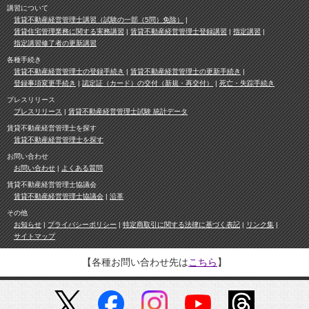
講習について
賃貸不動産経営管理士講習（試験の一部（5問）免除）
賃貸住宅管理業務に関する実務講習
賃貸不動産経営管理士登録講習
指定講習
指定講習修了者の更新講習
各種手続き
賃貸不動産経営管理士の登録手続き
賃貸不動産経営管理士の更新手続き
登録事項変更手続き
認定証（カード）の交付（新規・再交付）
死亡・失踪手続き
プレスリリース
プレスリリース
賃貸不動産経営管理士試験 統計データ
賃貸不動産経営管理士を探す
賃貸不動産経営管理士を探す
お問い合わせ
お問い合わせ
よくある質問
賃貸不動産経営管理士協議会
賃貸不動産経営管理士協議会
沿革
その他
お知らせ
プライバシーポリシー
特定商取引に関する法律に基づく表記
リンク集
サイトマップ
【各種お問い合わせ先は
こちら
】