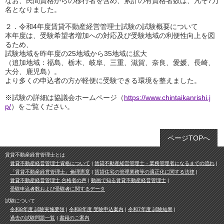
なお、民間資格からの移行者を含め、累計の有資格者数は、凡そ7万
名となりました。
２．令和4年度賃貸不動産経営管理士試験の試験概要について
本年度は、受験希望者増加への対応及び受験地域の利便性向上を図
るため、
試験地域を昨年度の25地域から35地域に拡大
（追加地域：福島、栃木、岐阜、三重、滋賀、奈良、愛媛、長崎、
大分、鹿児島）。
より多くの申込者の方が軽便に受験できる環境を整えました。
※試験の詳細は協議会ホームページ（
https://www.chintaikanrishi.j
p/
）をご覧ください。
ページTOPへ
賃貸不動産経営管理士とは
賃貸不動産経営管理士資格について
賃貸不動産経営管理士・業務管理者になるまでの流れ
「賃貸不動産経営管理士」倫理憲章
賃貸住宅の管理業務等の適正化に関する法律
賃貸不動産経営管理士 合格者の声
動画で知る賃貸不動産経営管理士
受験申込者数および受験者に関するデータ
試験について
令和8年度 試験実施要領
令和8年度 受験申込案内
令和7年度 試験結果
過去の試験問題一覧
書籍のご案内