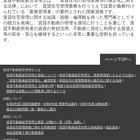
賃貸不動産経営管理士は、「賃貸住宅の管理業務等の適正化に関す
る法律」において、賃貸住宅管理業務を行ううえで設置が義務付け
られている「業務管理者」の要件とされた国家資格です。
賃貸住宅管理に関する知識・技能・倫理観を持った専門家としてそ
の能力を発揮し、賃貸不動産の管理を適切に行うことを通じて、賃
貸不動産所有者の資産の有効活用、不動産に居住し利用する賃借人
等の安全・安心を確保するといった非常に重要な役割を担っていま
す。
ページTOPへ
賃貸不動産経営管理士とは
賃貸不動産経営管理士資格について
賃貸不動産経営管理士・業務管理者になるまでの流れ
「賃貸不動産経営管理士」倫理憲章
賃貸住宅の管理業務等の適正化に関する法律
賃貸不動産経営管理士 合格者の声
動画で知る賃貸不動産経営管理士
受験申込者数および受験者に関するデータ
試験について
令和8年度 試験実施要領
令和8年度 受験申込案内
令和7年度 試験結果
過去の試験問題一覧
書籍のご案内
講習について
賃貸不動産経営管理士講習（試験の一部（5問）免除）
賃貸住宅管理業務に関する実務講習
賃貸不動産経営管理士登録講習
指定講習
指定講習修了者の更新講習