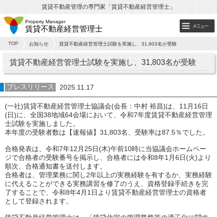
賃貸不動産管理の専門家「賃貸不動産経営管理士」
Property Manager
賃貸不動産経営管理士
TOP
お知らせ
賃貸不動産経営管理士試験を実施し、31,803名が受験
賃貸不動産経営管理士試験を実施し、31,803名が受験
プレスリリース
2025.11.17
(一社)賃貸不動産経営管理士協議会(会長：中村 裕昌)は、11月16日
(日)に、全国38地域64会場において、令和7年度賃貸不動産経営管理
士試験を実施しました。
本年度の受験者数は【速報値】31,803名、受験率は87.5％でした。
合格発表は、令和7年12月25日(木)午前10時に当協議会ホームペー
ジで合格者の受験番号を掲示し、合格者には令和8年1月6日(火)より
順次、合格通知書を送付します。
合格者は、管理業務に関し2年以上の実務経験を有するか、実務経験
に代えることができる実務講習を修了のうえ、資格登録手続きを完
了することで、令和8年4月1日より賃貸不動産経営管理士の資格者
として登録されます。