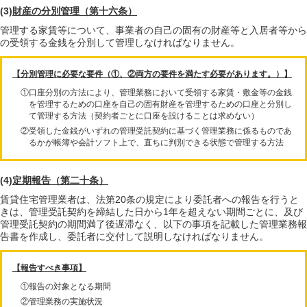
(3)
財産の分別管理（第十六条）
管理する家賃等について、事業者の自己の固有の財産等と入居者等から
の受領する金銭を分別して管理しなければなりません。
【分別管理に必要な要件（①、②両方の要件を満たす必要があります。）】
①口座分別の方法により、管理業務において受領する家賃・敷金等の金銭
を管理するための口座を自己の固有財産を管理するための口座と分別し
て管理する方法（契約者ごとに口座を設けることは求めない）
②受領した金銭がいずれの管理受託契約に基づく管理業務に係るものであ
るかが帳簿や会計ソフト上で、直ちに判別できる状態で管理する方法
(4)
定期報告（第二十条）
賃貸住宅管理業者は、法第20条の規定により委託者への報告を行うと
きは、管理受託契約を締結した日から1年を超えない期間ごとに、及び
管理受託契約の期間満了後遅滞なく、以下の事項を記載した管理業務報
告書を作成し、委託者に交付して説明しなければなりません。
【報告すべき事項】
①報告の対象となる期間
②管理業務の実施状況