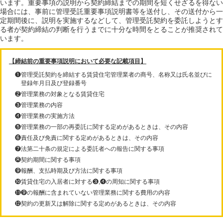
います。重要事項の説明から契約締結までの期間を短くせざるを得ない
場合には、事前に管理受託重要事項説明書等を送付し、その送付から一
定期間後に、説明を実施するなどして、管理受託契約を委託しようとす
る者が契約締結の判断を行うまでに十分な時間をとることが推奨されて
います。
【締結前の重要事項説明において必要な記載項目】
❶管理受託契約を締結する賃貸住宅管理業者の商号、名称又は氏名並びに
登録年月日及び登録番号
❷管理業務の対象となる賃貸住宅
❸管理業務の内容
❹管理業務の実施方法
❺管理業務の一部の再委託に関する定めがあるときは、その内容
❻責任及び免責に関する定めがあるときは、その内容
❼法第二十条の規定による委託者への報告に関する事項
❽契約期間に関する事項
❾報酬、支払時期及び方法に関する事項
❿賃貸住宅の入居者に対する❸,❹の周知に関する事項
⓫❾の報酬に含まれていない管理業務に関する費用の内容
⓬契約の更新又は解除に関する定めがあるときは、その内容