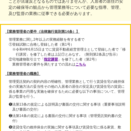
ことが法違反となるものではありませんが、入居者の居住の安
定の確保等の観点から管理業務等について必要な指導、管理、
及び監督の業務に従事できる必要があります。
【業務管理者の要件（法律施行規則第14条）】
管理業務に関し2年以上の実務経験を有する者で
①登録試験に合格し登録した者（第1号）
※令和4年6月15日までに賃貸不動産経営管理士として登録した者で「移
行講習」を修了した者は上記①とみなす。（附則第2条及び告示）
②宅地建物取引士で「
指定講習
」を修了した者（第2号）
業務管理者の要件を満たすまでの流れは
こちら
【業務管理者の職務】
管理受託契約の契約内容の明確性、管理業務として行う賃貸住宅の維持保
全の実施方法の妥当性その他の入居者の居住の安定及び賃貸住宅の賃貸に
係る事業の円滑な実施を確保するために必要な以下の事項について、管理
及び監督を行う。
❶法第13条の規定による説明及び書面の交付に関する事項（重要事項説明
及び書面の交付）
❷法第14条の規定による書面の交付に関する事項（管理受託契約書の交
付）
❸賃貸住宅の維持保全の実施に関する事項及び賃貸住宅に係る家賃、敷