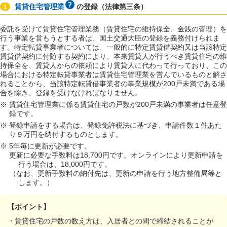
賃貸住宅管理業
の登録（法律第三条）
1
委託を受けて賃貸住宅管理業務（賃貸住宅の維持保全、金銭の管理）を
行う事業を営もうとする者は、国土交通大臣の登録を義務付けられま
す。特定転貸事業者については、一般的に特定賃貸借契約又は当該特定
賃貸借契約に付随する契約により、本来賃貸人が行うべき賃貸住宅の維
持保全を、賃貸人からの依頼により賃貸人に代わって行っており、この
場合における特定転貸事業者は賃貸住宅管理業を営んでいるものと解さ
れることから、当該特定転貸借事業者の事業規模が200戸未満である場
合を除き、登録を受けなければなりません。
賃貸住宅管理業に係る賃貸住宅の戸数が200戸未満の事業者は任意登
録です。
登録申請をする場合は、登録免許税法に基づき、申請件数１件あた
り９万円を納付するものとします。
5年毎に更新が必要です。
更新に必要な手数料は18,700円です。オンラインにより更新申請を
行う場合は、18,000円です。
（なお、更新手数料の納付先は、更新の申請を行う地方整備局等と
します。）
【ポイント】
・賃貸住宅の戸数の数え方は、入居者との間で締結されることが