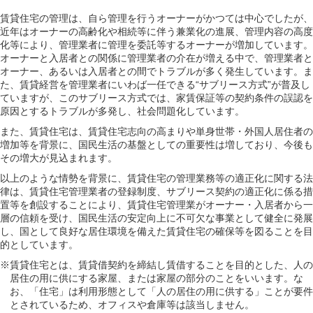
賃貸住宅の管理は、自ら管理を行うオーナーがかつては中心でしたが、
近年はオーナーの高齢化や相続等に伴う兼業化の進展、管理内容の高度
化等により、管理業者に管理を委託等するオーナーが増加しています。
オーナーと入居者との関係に管理業者の介在が増える中で、管理業者と
オーナー、あるいは入居者との間でトラブルが多く発生しています。ま
た、賃貸経営を管理業者にいわば一任できる“サブリース方式”が普及し
ていますが、このサブリース方式では、家賃保証等の契約条件の誤認を
原因とするトラブルが多発し、社会問題化しています。
また、賃貸住宅は、賃貸住宅志向の高まりや単身世帯・外国人居住者の
増加等を背景に、国民生活の基盤としての重要性は増しており、今後も
その増大が見込まれます。
以上のような情勢を背景に、賃貸住宅の管理業務等の適正化に関する法
律は、賃貸住宅管理業者の登録制度、サブリース契約の適正化に係る措
置等を創設することにより、賃貸住宅管理業がオーナー・入居者から一
層の信頼を受け、国民生活の安定向上に不可欠な事業として健全に発展
し、国として良好な居住環境を備えた賃貸住宅の確保等を図ることを目
的としています。
※賃貸住宅とは、賃貸借契約を締結し賃借することを目的とした、人の
居住の用に供にする家屋、または家屋の部分のことをいいます。な
お、「住宅」は利用形態として「人の居住の用に供する」ことが要件
とされているため、オフィスや倉庫等は該当しません。