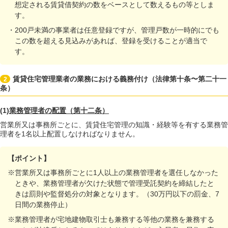
想定される賃貸借契約の数をベースとして数えるもの等としま
す。
・200戸未満の事業者は任意登録ですが、管理戸数が一時的にでも
この数を超える見込みがあれば、登録を受けることが適当で
す。
賃貸住宅管理業者の業務における義務付け（法律第十条〜第二十一
2
条）
(1)
業務管理者の配置（第十二条）
営業所又は事務所ごとに、賃貸住宅管理の知識・経験等を有する業務管
理者を1名以上配置しなければなりません。
【ポイント】
※営業所又は事務所ごとに1人以上の業務管理者を選任しなかった
ときや、業務管理者が欠けた状態で管理受託契約を締結したと
きは罰則や監督処分の対象となります。（30万円以下の罰金、7
日間の業務停止）
※業務管理者が宅地建物取引士も兼務する等他の業務を兼務する