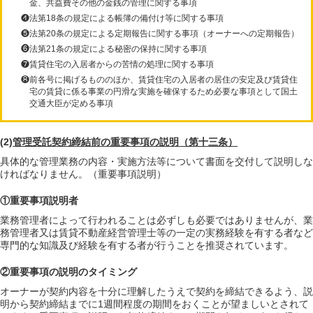
金、共益費その他の金銭の管理に関する事項
❹法第18条の規定による帳簿の備付け等に関する事項
❺法第20条の規定による定期報告に関する事項（オーナーへの定期報告）
❻法第21条の規定による秘密の保持に関する事項
❼賃貸住宅の入居者からの苦情の処理に関する事項
❽前各号に掲げるもののほか、賃貸住宅の入居者の居住の安定及び賃貸住
宅の賃貸に係る事業の円滑な実施を確保するため必要な事項として国土
交通大臣が定める事項
(2)
管理受託契約締結前の重要事項の説明（第十三条）
具体的な管理業務の内容・実施方法等について書面を交付して説明しな
ければなりません。（重要事項説明）
①重要事項説明者
業務管理者によって行われることは必ずしも必要ではありませんが、業
務管理者又は賃貸不動産経営管理士等の一定の実務経験を有する者など
専門的な知識及び経験を有する者が行うことを推奨されています。
②重要事項の説明のタイミング
オーナーが契約内容を十分に理解したうえで契約を締結できるよう、説
明から契約締結までに1週間程度の期間をおくことが望ましいとされて