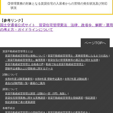
③管理業務の対象となる賃貸住宅の入居者からの苦情の発生状況及び対応
状況
【参考リンク】
国土交通省公式サイト 賃貸住宅管理業法 法律、政省令、解釈・運用
の考え方・ガイドラインについて
ページTOPへ
賃貸不動産経営管理士とは
賃貸不動産経営管理士資格について
賃貸不動産経営管理士・業務管理者になるまでの流れ
「賃貸不動産経営管理士」倫理憲章
賃貸住宅の管理業務等の適正化に関する法律
賃貸不動産経営管理士 合格者の声
動画で知る賃貸不動産経営管理士
受験申込者数および受験者に関するデータ
試験について
令和8年度 試験実施要領
令和8年度 受験申込案内
令和7年度 試験結果
過去の試験問題一覧
書籍のご案内
講習について
賃貸不動産経営管理士講習（試験の一部（5問）免除）
賃貸住宅管理業務に関する実務講習
賃貸不動産経営管理士登録講習
指定講習
指定講習修了者の更新講習
各種手続き
賃貸不動産経営管理士の登録手続き
賃貸不動産経営管理士の更新手続き