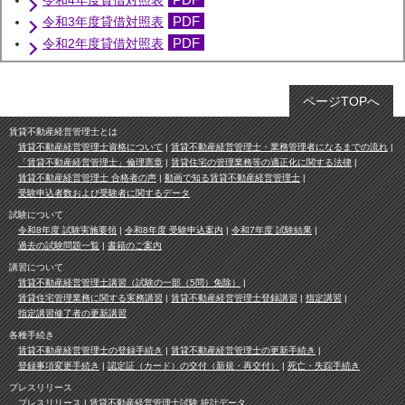
令和4年度貸借対照表
PDF
令和3年度貸借対照表
PDF
令和2年度貸借対照表
ページTOPへ
賃貸不動産経営管理士とは
賃貸不動産経営管理士資格について
賃貸不動産経営管理士・業務管理者になるまでの流れ
「賃貸不動産経営管理士」倫理憲章
賃貸住宅の管理業務等の適正化に関する法律
賃貸不動産経営管理士 合格者の声
動画で知る賃貸不動産経営管理士
受験申込者数および受験者に関するデータ
試験について
令和8年度 試験実施要領
令和8年度 受験申込案内
令和7年度 試験結果
過去の試験問題一覧
書籍のご案内
講習について
賃貸不動産経営管理士講習（試験の一部（5問）免除）
賃貸住宅管理業務に関する実務講習
賃貸不動産経営管理士登録講習
指定講習
指定講習修了者の更新講習
各種手続き
賃貸不動産経営管理士の登録手続き
賃貸不動産経営管理士の更新手続き
登録事項変更手続き
認定証（カード）の交付（新規・再交付）
死亡・失踪手続き
プレスリリース
プレスリリース
賃貸不動産経営管理士試験 統計データ