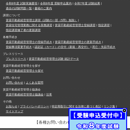
令和8年度 試験実施要領
令和8年度 受験申込案内
令和7年度 試験結果
過去の試験問題一覧
書籍のご案内
講習について
賃貸不動産経営管理士講習（試験の一部（5問）免除）
賃貸住宅管理業務に関する実務講習
賃貸不動産経営管理士登録講習
指定講習
指定講習修了者の更新講習
各種手続き
賃貸不動産経営管理士の登録手続き
賃貸不動産経営管理士の更新手続き
登録事項変更手続き
認定証（カード）の交付（新規・再交付）
死亡・失踪手続き
プレスリリース
プレスリリース
賃貸不動産経営管理士試験 統計データ
賃貸不動産経営管理士を探す
賃貸不動産経営管理士を探す
お問い合わせ
お問い合わせ
よくある質問
賃貸不動産経営管理士協議会
賃貸不動産経営管理士協議会
沿革
その他
お知らせ
プライバシーポリシー
特定商取引に関する法律に基づく表記
リンク集
サイトマップ
【各種お問い合わせ先は
こちら
】