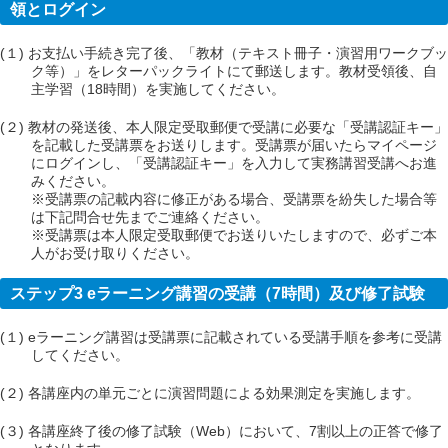
領とログイン
(１) お支払い手続き完了後、「教材（テキスト冊子・演習用ワークブッ
ク等）」をレターパックライトにて郵送します。教材受領後、自
主学習（18時間）を実施してください。
(２) 教材の発送後、本人限定受取郵便で受講に必要な「受講認証キー」
を記載した受講票をお送りします。受講票が届いたらマイページ
にログインし、「受講認証キー」を入力して実務講習受講へお進
みください。
※受講票の記載内容に修正がある場合、受講票を紛失した場合等
は下記問合せ先までご連絡ください。
※受講票は本人限定受取郵便でお送りいたしますので、必ずご本
人がお受け取りください。
ステップ3 eラーニング講習の受講（7時間）及び修了試験
(１) eラーニング講習は受講票に記載されている受講手順を参考に受講
してください。
(２) 各講座内の単元ごとに演習問題による効果測定を実施します。
(３) 各講座終了後の修了試験（Web）において、7割以上の正答で修了