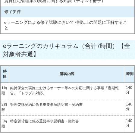
賃貸住宅管理業の実務に関する知識（テキスト冊子）
修了要件
eラーニングによる修了試験において7割以上の問題に正解するこ
と
eラーニングのカリキュラム（合計7時間）【全
対象者共通】
時
講習内容
時間
限
140
1時
維持保全の実施におけるオーナー等への対応に関する事項「定期報
分
限
告」「トラブル対応」
140
2時
管理委託契約に係る重要事項説明書・契約書
分
限
140
3時
特定賃貸借に係る重要事項説明書・契約書
分
限