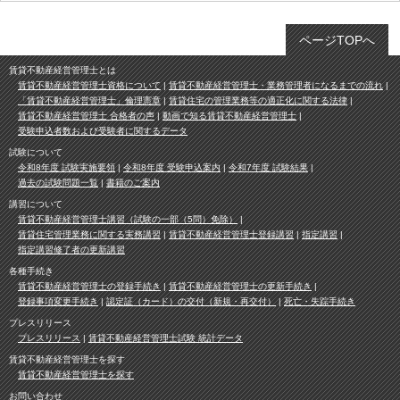
ページTOPへ
賃貸不動産経営管理士とは
賃貸不動産経営管理士資格について
賃貸不動産経営管理士・業務管理者になるまでの流れ
「賃貸不動産経営管理士」倫理憲章
賃貸住宅の管理業務等の適正化に関する法律
賃貸不動産経営管理士 合格者の声
動画で知る賃貸不動産経営管理士
受験申込者数および受験者に関するデータ
試験について
令和8年度 試験実施要領
令和8年度 受験申込案内
令和7年度 試験結果
過去の試験問題一覧
書籍のご案内
講習について
賃貸不動産経営管理士講習（試験の一部（5問）免除）
賃貸住宅管理業務に関する実務講習
賃貸不動産経営管理士登録講習
指定講習
指定講習修了者の更新講習
各種手続き
賃貸不動産経営管理士の登録手続き
賃貸不動産経営管理士の更新手続き
登録事項変更手続き
認定証（カード）の交付（新規・再交付）
死亡・失踪手続き
プレスリリース
プレスリリース
賃貸不動産経営管理士試験 統計データ
賃貸不動産経営管理士を探す
賃貸不動産経営管理士を探す
お問い合わせ