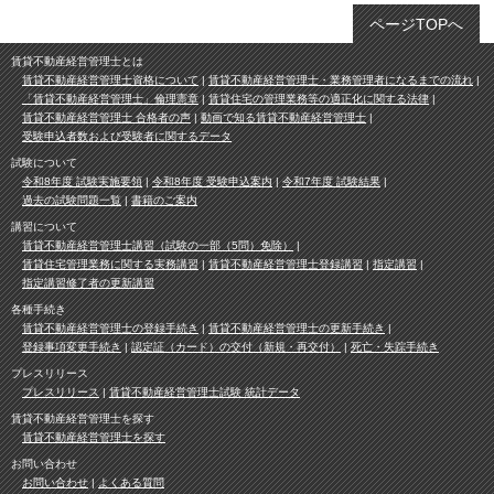
ページTOPへ
賃貸不動産経営管理士とは
賃貸不動産経営管理士資格について
賃貸不動産経営管理士・業務管理者になるまでの流れ
「賃貸不動産経営管理士」倫理憲章
賃貸住宅の管理業務等の適正化に関する法律
賃貸不動産経営管理士 合格者の声
動画で知る賃貸不動産経営管理士
受験申込者数および受験者に関するデータ
試験について
令和8年度 試験実施要領
令和8年度 受験申込案内
令和7年度 試験結果
過去の試験問題一覧
書籍のご案内
講習について
賃貸不動産経営管理士講習（試験の一部（5問）免除）
賃貸住宅管理業務に関する実務講習
賃貸不動産経営管理士登録講習
指定講習
指定講習修了者の更新講習
各種手続き
賃貸不動産経営管理士の登録手続き
賃貸不動産経営管理士の更新手続き
登録事項変更手続き
認定証（カード）の交付（新規・再交付）
死亡・失踪手続き
プレスリリース
プレスリリース
賃貸不動産経営管理士試験 統計データ
賃貸不動産経営管理士を探す
賃貸不動産経営管理士を探す
お問い合わせ
お問い合わせ
よくある質問