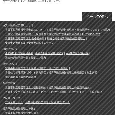
を合わせて104,856名に達しました。
ページTOPへ
賃貸不動産経営管理士とは
賃貸不動産経営管理士資格について
賃貸不動産経営管理士・業務管理者になるまでの流れ
「賃貸不動産経営管理士」倫理憲章
賃貸住宅の管理業務等の適正化に関する法律
賃貸不動産経営管理士 合格者の声
動画で知る賃貸不動産経営管理士
受験申込者数および受験者に関するデータ
試験について
令和8年度 試験実施要領
令和8年度 受験申込案内
令和7年度 試験結果
過去の試験問題一覧
書籍のご案内
講習について
賃貸不動産経営管理士講習（試験の一部（5問）免除）
賃貸住宅管理業務に関する実務講習
賃貸不動産経営管理士登録講習
指定講習
指定講習修了者の更新講習
各種手続き
賃貸不動産経営管理士の登録手続き
賃貸不動産経営管理士の更新手続き
登録事項変更手続き
認定証（カード）の交付（新規・再交付）
死亡・失踪手続き
プレスリリース
プレスリリース
賃貸不動産経営管理士試験 統計データ
賃貸不動産経営管理士を探す
賃貸不動産経営管理士を探す