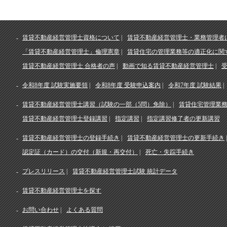
賃貸不動産経営管理士資格について
賃貸不動産経営管理士・業務管理者
「賃貸不動産経営管理士」倫理憲章
賃貸住宅の管理業務等の適正化に関
賃貸不動産経営管理士 合格者の声
動画で知る賃貸不動産経営管理士
令和8年度 試験実施要領
令和8年度 受験申込案内
令和7年度 試験結果
賃貸不動産経営管理士講習（試験の一部（5問）免除）
賃貸住宅管理業
賃貸不動産経営管理士登録講習
指定講習
指定講習修了者の更新講習
賃貸不動産経営管理士の登録手続き
賃貸不動産経営管理士の更新手続き
認定証（カード）の交付（新規・再交付）
死亡・失踪手続き
プレスリリース
賃貸不動産経営管理士試験 統計データ
賃貸不動産経営管理士を探す
お問い合わせ
よくある質問