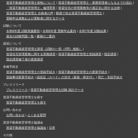
賃貸不動産経営管理士資格について
賃貸不動産経営管理士・業務管理者になるまでの流れ
「賃貸不動産経営管理士」倫理憲章
賃貸住宅の管理業務等の適正化に関する法律
賃貸不動産経営管理士 合格者の声
動画で知る賃貸不動産経営管理士
受験申込者数および受験者に関するデータ
試験について
令和8年度 試験実施要領
令和8年度 受験申込案内
令和7年度 試験結果
過去の試験問題一覧
書籍のご案内
講習について
賃貸不動産経営管理士講習（試験の一部（5問）免除）
賃貸住宅管理業務に関する実務講習
賃貸不動産経営管理士登録講習
指定講習
指定講習修了者の更新講習
各種手続き
賃貸不動産経営管理士の登録手続き
賃貸不動産経営管理士の更新手続き
登録事項変更手続き
認定証（カード）の交付（新規・再交付）
死亡・失踪手続き
プレスリリース
プレスリリース
賃貸不動産経営管理士試験 統計データ
賃貸不動産経営管理士を探す
賃貸不動産経営管理士を探す
お問い合わせ
お問い合わせ
よくある質問
賃貸不動産経営管理士協議会
賃貸不動産経営管理士協議会
沿革
その他