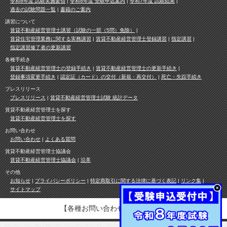
令和8年度 試験実施要領
令和8年度 受験申込案内
令和7年度 試験結果
過去の試験問題一覧
書籍のご案内
講習について
賃貸不動産経営管理士講習（試験の一部（5問）免除）
賃貸住宅管理業務に関する実務講習
賃貸不動産経営管理士登録講習
指定講習
指定講習修了者の更新講習
各種手続き
賃貸不動産経営管理士の登録手続き
賃貸不動産経営管理士の更新手続き
登録事項変更手続き
認定証（カード）の交付（新規・再交付）
死亡・失踪手続き
プレスリリース
プレスリリース
賃貸不動産経営管理士試験 統計データ
賃貸不動産経営管理士を探す
賃貸不動産経営管理士を探す
お問い合わせ
お問い合わせ
よくある質問
賃貸不動産経営管理士協議会
賃貸不動産経営管理士協議会
沿革
その他
お知らせ
プライバシーポリシー
特定商取引に関する法律に基づく表記
リンク集
サイトマップ
【各種お問い合わせ先は
こちら
】