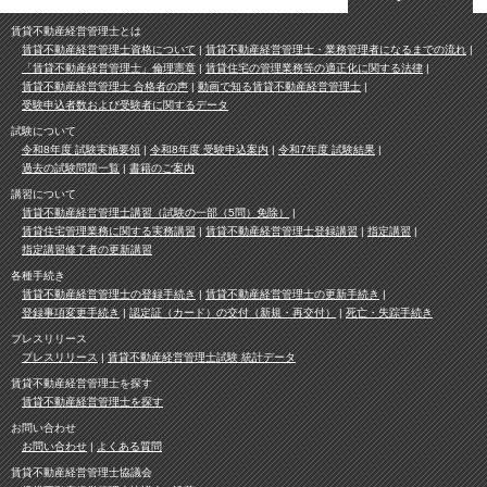
賃貸不動産経営管理士とは
賃貸不動産経営管理士資格について
賃貸不動産経営管理士・業務管理者になるまでの流れ
「賃貸不動産経営管理士」倫理憲章
賃貸住宅の管理業務等の適正化に関する法律
賃貸不動産経営管理士 合格者の声
動画で知る賃貸不動産経営管理士
受験申込者数および受験者に関するデータ
試験について
令和8年度 試験実施要領
令和8年度 受験申込案内
令和7年度 試験結果
過去の試験問題一覧
書籍のご案内
講習について
賃貸不動産経営管理士講習（試験の一部（5問）免除）
賃貸住宅管理業務に関する実務講習
賃貸不動産経営管理士登録講習
指定講習
指定講習修了者の更新講習
各種手続き
賃貸不動産経営管理士の登録手続き
賃貸不動産経営管理士の更新手続き
登録事項変更手続き
認定証（カード）の交付（新規・再交付）
死亡・失踪手続き
プレスリリース
プレスリリース
賃貸不動産経営管理士試験 統計データ
賃貸不動産経営管理士を探す
賃貸不動産経営管理士を探す
お問い合わせ
お問い合わせ
よくある質問
賃貸不動産経営管理士協議会