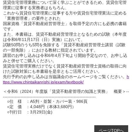
賃貸住宅管理業務について深く学ぶことができるため、賃貸住宅管
理業に従事する実務者はもちろん、
これから賃貸住宅管理業に従事する方や賃貸住宅管理業法に定める
「業務管理者」の要件とされた
国家資格「賃貸不動産経営管理士」を取得予定の方にも必携の書籍
です。
また、本書籍は、賃貸不動産経営管理士となるための試験（本年度
は令和6年11月17日（日）実施）において、
試験50問のうち5問を免除する「賃貸不動産経営管理士講習（試験
の一部免除）」における教材に指定されています。
講習のお申し込みは令和6年4月下旬より開始予定なので、お申し込
みと併せてご購入ください。
賃貸住宅管理実務だけでなく賃貸不動産経営管理士資格の取得に向
けた試験対策にも本書籍を是非ともご活用ください。
先行予約のお申し込みは当協議会のホームページをご覧ください。
h
ttps://www.chintaikanrishi.jp/exam/textbook/
＜令和6（2024）年度版「賃貸不動産管理の知識と実務」 概要＞--
---------------------------------------------------------------
○仕 様 ：A5判・並製・カバー装・986頁
○定 価 ：4,048円（本体3,680円）
○刊行日 ：3月29日(金)
ページTOPへ