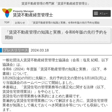
賃貸不動産管理の専門家「賃貸不動産経営管理士」
Property Manager
賃貸不動産経営管理士
TOP
お知らせ
「賃貸不動産管理の知識と実務」令和6年版の先行予約を開始
「賃貸不動産管理の知識と実務」令和6年版の先行予約を
開始
プレスリリース
2024.03.18
一般社団法人賃貸不動産経営管理士協議会（会長：塩見 紀昭、以下
協議会）は、
令和6（2024）年度版「賃貸不動産管理の知識と実務」（以下、本
書籍）について、
3月29日(金)の刊行に先駆け、先行予約注文の受付を3月18日(月)よ
り当協議会のホームページにて開始しました。
本書籍は、「賃貸住宅の管理業務等の適正化に関する法律（以下、
賃貸住宅管理業法）」を中心として、
賃貸住宅の管理業務を体系的にまとめた書籍です。
普遍的な賃貸住宅管理業務について解説すると共に、賃貸住宅管理
業者が知識として備えておくべき関連法令等についても収録してい
ます。