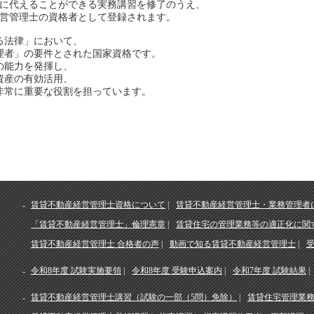
験に代えることができる実務講習を修了のうえ、
経営管理士の資格者として登録されます。
る法律」において、
理者」の要件とされた国家資格です。
の能力を発揮し、
資産の有効活用、
非常に重要な役割を担っています。
賃貸不動産経営管理士資格について
賃貸不動産経営管理士・業務管理者
「賃貸不動産経営管理士」倫理憲章
賃貸住宅の管理業務等の適正化に関
賃貸不動産経営管理士 合格者の声
動画で知る賃貸不動産経営管理士
令和8年度 試験実施要領
令和8年度 受験申込案内
令和7年度 試験結果
賃貸不動産経営管理士講習（試験の一部（5問）免除）
賃貸住宅管理業