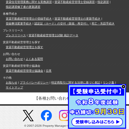
賃貸住宅管理業務に関する実務講習
賃貸不動産経営管理士登録講習
指定講習
指定講習修了者の更新講習
各種手続き
賃貸不動産経営管理士の登録手続き
賃貸不動産経営管理士の更新手続き
登録事項変更手続き
認定証（カード）の交付（新規・再交付）
死亡・失踪手続き
プレスリリース
プレスリリース
賃貸不動産経営管理士試験 統計データ
賃貸不動産経営管理士を探す
賃貸不動産経営管理士を探す
お問い合わせ
お問い合わせ
よくある質問
賃貸不動産経営管理士協議会
賃貸不動産経営管理士協議会
沿革
その他
お知らせ
プライバシーポリシー
特定商取引に関する法律に基づく表記
リンク集
サイトマップ
【各種お問い合わせ先は
こちら
】
© 2007-2026 Property Manager Council All Rights Reserved.