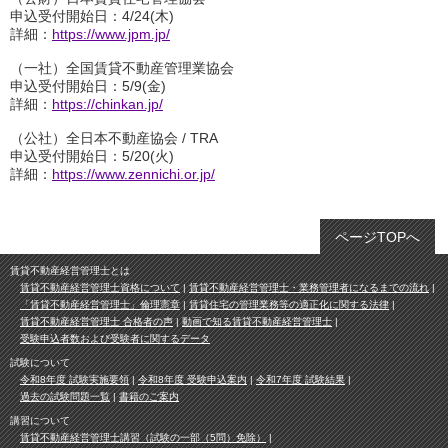
申込受付開始日：4/24(木)
詳細：
https://www.jpm.jp/
（一社）全国賃貸不動産管理業協会
申込受付開始日：5/9(金)
詳細：
https://chinkan.jp/
（公社）全日本不動産協会 / TRA
申込受付開始日：5/20(火)
詳細：
https://www.zennichi.or.jp/
ページTOPへ
賃貸不動産経営管理士とは
賃貸不動産経営管理士資格について
賃貸不動産経営管理士・業務管理者になるまでの流れ
「賃貸不動産経営管理士」倫理憲章
賃貸住宅の管理業務等の適正化に関する法律
賃貸不動産経営管理士 合格者の声
動画で知る賃貸不動産経営管理士
受験申込者数および受験者に関するデータ
試験について
令和8年度 試験実施要領
令和8年度 受験申込案内
令和7年度 試験結果
過去の試験問題一覧
書籍のご案内
講習について
賃貸不動産経営管理士講習（試験の一部（5問）免除）